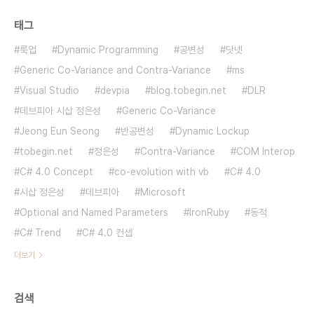
태그
룩업
Dynamic Programming
공변성
닷넷
Generic Co-Variance and Contra-Variance
ms
Visual Studio
devpia
blog.tobegin.net
DLR
데브피아 시삽 정은성
Generic Co-Variance
Jeong Eun Seong
반공변성
Dynamic Lockup
tobegin.net
정은성
Contra-Variance
COM Interop
C# 4.0 Concept
co-evolution with vb
C# 4.0
시삽 정은성
데브피아
Microsoft
Optional and Named Parameters
IronRuby
동적
C# Trend
C# 4.0 컨셉
더보기
검색