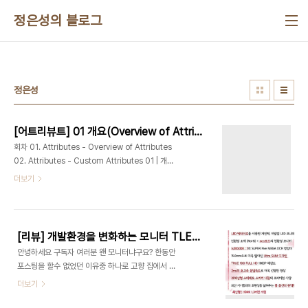
본문 바로가기
정은성의 블로그
정은성
[어트리뷰트] 01 개요(Overview of Attributes)
회차 01. Attributes - Overview of Attributes
02. Attributes - Custom Attributes 01 | 개요
(Overview of Attributes) 어트리뷰트는 클래스
더보기
안에 메타정보를 포함 시킬 수 있는 새로운 기술입니
다. 어트리뷰트는 선언적 컴파일을 지원하기 때문에
코딩에 많은 이점을 주고 있으며 특히 컴포넌트를 만
들 때 유용하게 쓸 수 있습니다. 실제, 어트리뷰트는
[리뷰] 개발환경을 변화하는 모니터 TLED24 : 알파스캔 프레스티지 TLED24
클래스 멤버변수로 관리하기에는 적절하지 않고 주
안녕하세요 구독자 여러분 왠 모니터냐구요? 한동안
로 코드 외부에서 어떤 자료형에 대한 서술이 필요할
포스팅을 할수 없었던 이유중 하나로 고향 집에서 모
때 많이 사용하는 편입니다. Attributes 소개 어트
니터를 가져오지 못해 한동안 원시시대로 돌아갔었
더보기
리뷰트는 최근 자바 이노테이션(Annotation)의 등
거든요. 할수 없어서 모니터를 구매할수 밖에 없었고
장으로 어트리뷰트 오리엔티드 프로그래밍
서치중 지름신이 강도하여 인도한 녀석에 대해서 소