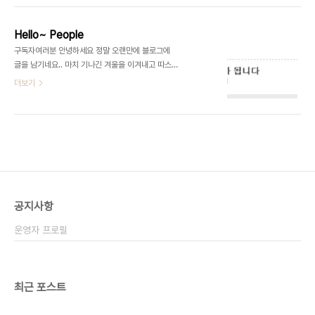
(attribute oriented prog..
개 할까 합니다. 그녀석은 24인치 알파스캔
TLED.... 리뷰에 앞서.... 리뷰를 정말 오랜만에 작성
Hello~ People
을 하게되는데요. 여러가지 일을 진행으로 시간이 맞
구독자여러분 안녕하세요 정말 오랜만에 블로그에
지 않아 주로 새벽시간을 이용하여 촬영을 하였고 카
글을 남기네요.. 마치 기나긴 겨울을 이겨내고 따스한
메라 고장등 리뷰에 어려움이 많습니다. 리뷰에 첨부
봄을 맞이 하는거랄까요? 저는 그동안 회사 업무로
더보기
되는 이미지, 동영상는 다소 어두울수도 있으니 참고
인해 시간이 여유가 되지 않았습니다?! 이건 변명!!!!!
하시고 혹연 구매시 직접 체험 후 구매하시길 바랍니
블로그를 이전하려고 하다 그만 중복된 데이터를 받
다. 마지막으로 " 개발환경을 변화하는 모니터 " 문구
게 되었습니다. 무려 1개의 아티클당 4개로 불어 난
는 저의 개인적인 의견이므로 오해없으시길 바랍니
거죠? 뭐야... 세균전하냐 그렇게 텍스트큐브로 이전
다. 자 ..
하려고 데이터 교정은 손놓고 새로운 디자인으로 구
독자를 만나뵈어야할것 같았어요.. 그래서 마음을 먹
었죠. 열심히 스케치를 하고 스킨을 만들어 텍스트큐
브에 적용하려던 순간 ... 날벼락 소식을 접하게 되었
공지사항
어요.. ( [링크]텍스트큐뷰닷컴과 블로거가 하나가 됩
니다 : http://blog.textcube.com/91) 블로거에
운영자 프로필
대해서 아시는분이 계시겠지..
최근 포스트