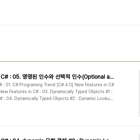
[C# 4.0] New Features in C# : 05. 명명된 인수와 선택적 인수(Optional and Named Parameters)
 : 01. C# Programing Trend [C# 4.0] New Features in C#
New Features in C# : 03. Dynamically Typed Objects #1 :
# : 04. Dynamically Typed Objects #2 : Dynamic Lookup
 05. Optional and Named Parameters [C# 4.0] New
ic interop features [C# 4.0] New F..