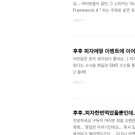
요... 여러분들이 알던 그 스피커는 아니구
Framework 4 " 라는 주제로 같은
미나를 개최합니다. 그리고 부족하지만
더보기
영향으로 몇명이 오실지 ^^; 이번 세
려고 silverlight 도구를 설치하
했는데요. 그 과정중 백업본으로 남겨둔 
후후 피자에땅 이벤트에 이어
이번달은 운이 생각보다 좋네요 : ) 피
됬다는 소식을 메일과 SMS 수신을 통
// 올레!!
더보기
후후..피자한번먹었을뿐인데..
안녕하세요 구독자 여러분 정말 오랜만
흑흑... 몇일전 이야기인데요... 회사 
을거리가 떨어졌더군요.... 더구나 라