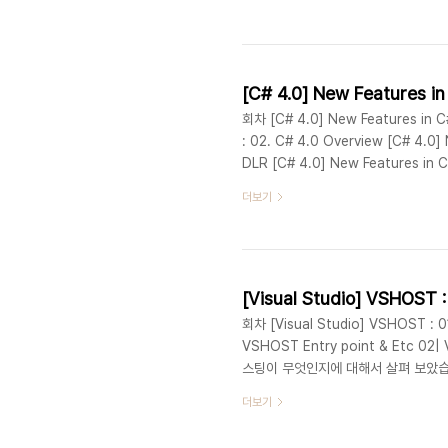
Features in C# : 06. Com-specif
[C# 4.0] New Features 
회차 [C# 4.0] New Features in C#
: 02. C# 4.0 Overview [C# 4.0] 
DLR [C# 4.0] New Features in C
[C# 4.0] New Features in C# :
더보기
Features in C# : 06. Com-specif
[Visual Studio] VSHO
회차 [Visual Studio] VSHOST : 0
VSHOST Entry point & Etc
스팅이 무엇인지에 대해서 살펴 보았습
보도록 하겠습니다. VSHOST.EXE
더보기
:\Program Files (x86)\Microso
해서 Disassembler해보았습니다. * V