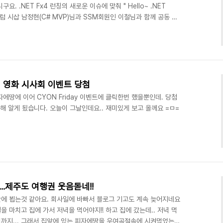
요. .NET Fx4 런칭의 새로운 이슈에 맞춰 " Hello~ .NET
 포럼 시삽 남정현(C# MVP)님과 SSM회원인 이철님과 함께 공동 세
 마지막 세션의 스피커역활을 하게 되는데요 휴가철 + 주말에 비의
미나를 준비하면서 말하지 못하는 상황이 있었어요 .. 예제 코드를 만드
는데. 언어팩이 맞지 않아서 설치가 되지 않았다는 걸 몰라서 포맷을 감행
ppt 파일이 덮어..
 영화 시사회 이벤트 당첨
자에땅에 이어 CYON Friday 이벤트에 클릭한번 했을뿐인데. 당첨
해 알게 됬습니다. 오늘이 그날인데요.. 재미있게 보고 올께요 =ㅁ=
..제주도 여행권 웃음돋네!!
에 뵙는것 같아요. 회사일에 바빠서 블로그 기고도 계속 늦어지네요
일을 마치고 집에 가서 저녁을 먹어야지!! 하고 집에 갔는데.. 저녁 먹
면까지... 그래서 집앞에 있는 피자에땅을 우여곡절속에 시켜먹었는데.