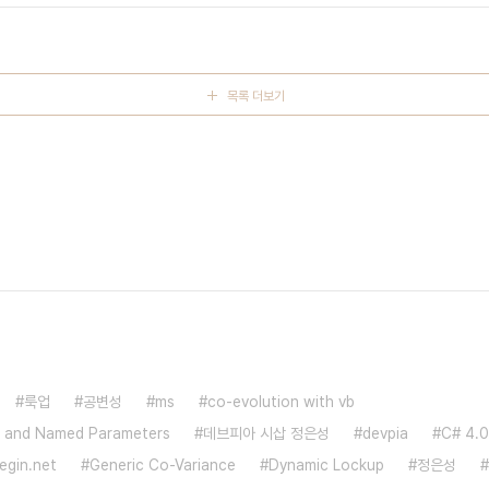
목록 더보기
룩업
공변성
ms
co-evolution with vb
l and Named Parameters
데브피아 시삽 정은성
devpia
C# 4.
egin.net
Generic Co-Variance
Dynamic Lockup
정은성