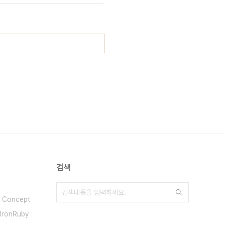
검색
0 Concept
IronRuby